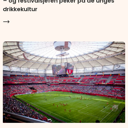
– og festivalsjefen peker på de unges
drikkekultur