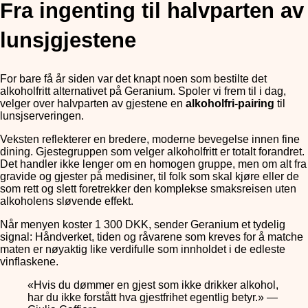
Fra ingenting til halvparten av
lunsjgjestene
For bare få år siden var det knapt noen som bestilte det
alkoholfritt alternativet på Geranium. Spoler vi frem til i dag,
velger over halvparten av gjestene en
alkoholfri-pairing
til
lunsjserveringen.
Veksten reflekterer en bredere, moderne bevegelse innen fine
dining. Gjestegruppen som velger alkoholfritt er totalt forandret.
Det handler ikke lenger om en homogen gruppe, men om alt fra
gravide og gjester på medisiner, til folk som skal kjøre eller de
som rett og slett foretrekker den komplekse smaksreisen uten
alkoholens sløvende effekt.
Når menyen koster 1 300 DKK, sender Geranium et tydelig
signal: Håndverket, tiden og råvarene som kreves for å matche
maten er nøyaktig like verdifulle som innholdet i de edleste
vinflaskene.
«Hvis du dømmer en gjest som ikke drikker alkohol,
har du ikke forstått hva gjestfrihet egentlig betyr.» —