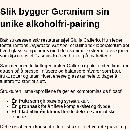
Slik bygger Geranium sin
unike alkoholfri-pairing
Bak suksessen står restaurantsjef Giulia Cafferio. Hun leder
restaurantens
Inspiration Kitchen
, et kulinarisk laboratorium der
hvert glass komponeres med den samme ekstreme presisjonen
som kjøkkensjef Rasmus Kofoed bruker på matrettene.
Sammen med to kolleger bruker Cafferio opptil femten timer om
dagen på å presse, infusere og balansere råvarer som bær,
frukt, røtter og urter. Hvert eneste glass tar hele to dager å
fullføre fra start til slutt.
Strukturen i smaksprofilene følger en kompromissløs filosofi:
Én frukt
som gir base og syrestruktur.
Én grønnsak
for å tilføre kompleksitet og dybde.
Ett blad eller én blomst
for de delikate aromatiske
tonene.
Dette resulterer i konsentrerte ekstrakter, dehydrerte pulver og