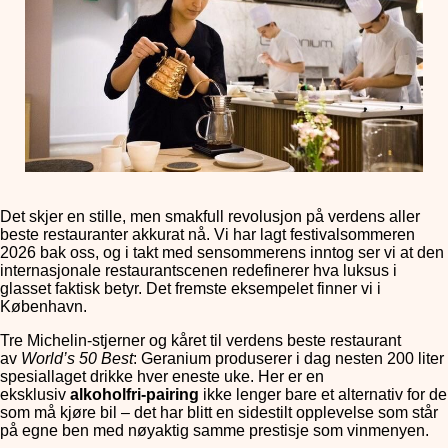
Det skjer en stille, men smakfull revolusjon på verdens aller
beste restauranter akkurat nå. Vi har lagt festivalsommeren
2026 bak oss, og i takt med sensommerens inntog ser vi at den
internasjonale restaurantscenen redefinerer hva luksus i
glasset faktisk betyr. Det fremste eksempelet finner vi i
København.
Tre Michelin-stjerner og kåret til verdens beste restaurant
av
World’s 50 Best
: Geranium produserer i dag nesten 200 liter
spesiallaget drikke hver eneste uke. Her er en
eksklusiv
alkoholfri-pairing
ikke lenger bare et alternativ for de
som må kjøre bil – det har blitt en sidestilt opplevelse som står
på egne ben med nøyaktig samme prestisje som vinmenyen.