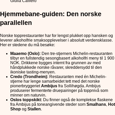
Giulia Caffiero
Hjemmebane-guiden: Den norske
parallellen
Norske topprestauranter har for lengst plukket opp hansken og
leverer alkoholfrie smaksopplevelser i absolutt verdensklasse.
Her er stedene du må besøke:
Maaemo (Oslo):
Den tre-stjerners Michelin-restauranten
tilbyr en fullstendig sesongbasert alkoholfri meny til 1 900
NOK. Drikkene bygges internt fra grunnen av med
håndplukkede norske råvarer, skreddersydd til den
ikoniske tasting-menyen.
Credo (Trondheim):
Restauranten med én Michelin-
stjerne har lenge samarbeidet tett med det norske
pionerbryggeriet
Ambijus
fra Sollihøgda. Ambijus
produserer fermenterte druepairinger på toppnivå som
minner om naturvin.
Oslos toppskikt:
Du finner også de komplekse flaskene
fra Ambijus på toneangivende steder som
Smalhans
,
Hot
Shop
og
Stallen
.