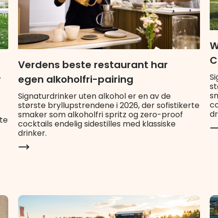
W
C
Verdens beste restaurant har
Si
egen alkoholfri-pairing
r
st
sm
Signaturdrinker uten alkohol er en av de
co
største bryllupstrendene i 2026, der sofistikerte
dr
smaker som alkoholfri spritz og zero-proof
rte
cocktails endelig sidestilles med klassiske
drinker.