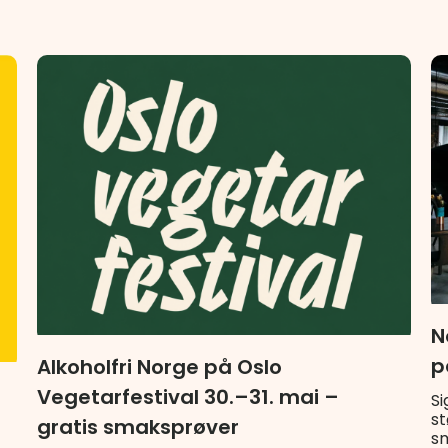
N
p
Alkoholfri Norge på Oslo
Vegetarfestival 30.–31. mai –
Si
st
gratis smaksprøver
sm