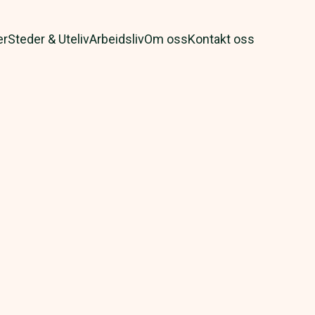
er
Steder & Uteliv
Arbeidsliv
Om oss
Kontakt oss