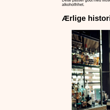
Dette passer godt med filoso
alkoholfrihet.
Ærlige histor