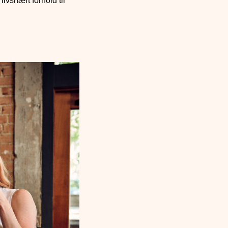
ivsnært forhold til