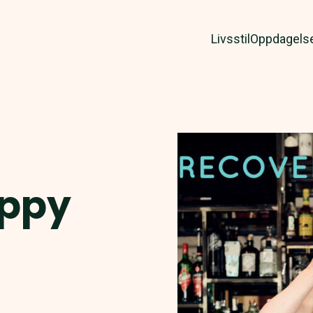
Livsstil
Oppdagels
appy