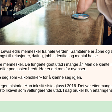
ia Lewis edru mennesker fra hele verden. Samtalene er åpne og æ
st til relasjoner, dating, jobb, identitet og mental helse.
ge mennesker. De fungerte godt utad i mange år. Men de kjente in
 treffer podcasten bredt. Her er det rom for nyanser.
e seg som «alkoholiker» for å kjenne seg igjen.
en historie. Hun tok sitt siste glass i 2016. Det var etter mang
msto likevel som velfungerende utad. I dag bruker hun erfaringene