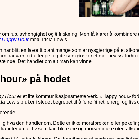
om rus, avhengighet og tilfriskning. Men få klarer å kombinere
y Happy Hour
med Tricia Lewis.
r blitt en favoritt blant mange som er nysgjerrige på et alkoholf
om har vært edru lenge, og de som ønsker et mer bevisst forhold 
iste noe. Det handler om alt man kan vinne.
hour» på hodet
py Hour
er et lite kommunikasjonsmesterverk. «Happy hour» forb
ia Lewis bruker i stedet begrepet til å feire frihet, energi og livsk
derende.
lig hva den handler om. Dette er ikke moralpreken eller pekefin
 handler om et liv som kan bli rikere og morsommere uten alkoho