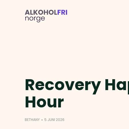
Recovery H
Hour
-
BETHANY
5 JUNI 2026