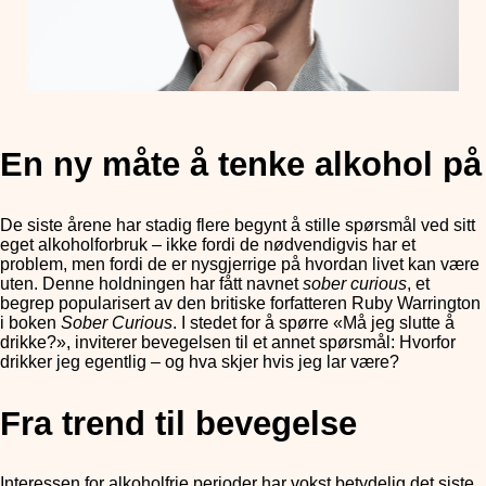
En ny måte å tenke alkohol på
De siste årene har stadig flere begynt å stille spørsmål ved sitt
eget alkoholforbruk – ikke fordi de nødvendigvis har et
problem, men fordi de er nysgjerrige på hvordan livet kan være
uten. Denne holdningen har fått navnet
sober curious
, et
begrep popularisert av den britiske forfatteren Ruby Warrington
i boken
Sober Curious
. I stedet for å spørre «Må jeg slutte å
drikke?», inviterer bevegelsen til et annet spørsmål: Hvorfor
drikker jeg egentlig – og hva skjer hvis jeg lar være?
Fra trend til bevegelse
Interessen for alkoholfrie perioder har vokst betydelig det siste