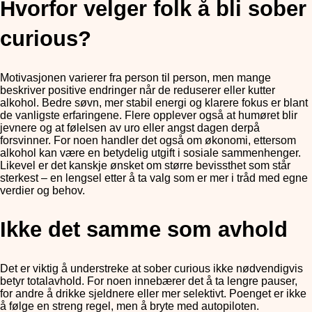
Hvorfor velger folk å bli sober
curious?
Motivasjonen varierer fra person til person, men mange
beskriver positive endringer når de reduserer eller kutter
alkohol. Bedre søvn, mer stabil energi og klarere fokus er blant
de vanligste erfaringene. Flere opplever også at humøret blir
jevnere og at følelsen av uro eller angst dagen derpå
forsvinner. For noen handler det også om økonomi, ettersom
alkohol kan være en betydelig utgift i sosiale sammenhenger.
Likevel er det kanskje ønsket om større bevissthet som står
sterkest – en lengsel etter å ta valg som er mer i tråd med egne
verdier og behov.
Ikke det samme som avhold
Det er viktig å understreke at sober curious ikke nødvendigvis
betyr totalavhold. For noen innebærer det å ta lengre pauser,
for andre å drikke sjeldnere eller mer selektivt. Poenget er ikke
å følge en streng regel, men å bryte med autopiloten.