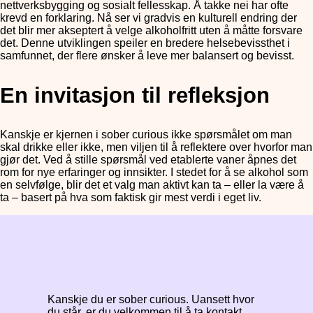
nettverksbygging og sosialt fellesskap. Å takke nei har ofte
krevd en forklaring. Nå ser vi gradvis en kulturell endring der
det blir mer akseptert å velge alkoholfritt uten å måtte forsvare
det. Denne utviklingen speiler en bredere helsebevissthet i
samfunnet, der flere ønsker å leve mer balansert og bevisst.
En invitasjon til refleksjon
Kanskje er kjernen i sober curious ikke spørsmålet om man
skal drikke eller ikke, men viljen til å reflektere over hvorfor man
gjør det. Ved å stille spørsmål ved etablerte vaner åpnes det
rom for nye erfaringer og innsikter. I stedet for å se alkohol som
en selvfølge, blir det et valg man aktivt kan ta – eller la være å
ta – basert på hva som faktisk gir mest verdi i eget liv.
Kanskje du er sober curious. Uansett hvor
du står, er du velkommen til å ta kontakt