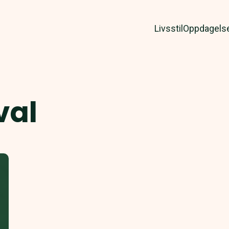
Livsstil
Oppdagels
val