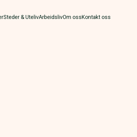
er
Steder & Uteliv
Arbeidsliv
Om oss
Kontakt oss