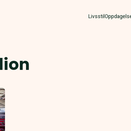
Livsstil
Oppdagels
dion