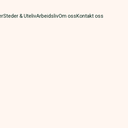
er
Steder & Uteliv
Arbeidsliv
Om oss
Kontakt oss