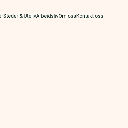
er
Steder & Uteliv
Arbeidsliv
Om oss
Kontakt oss