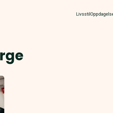
Livsstil
Oppdagels
rge