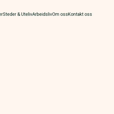
er
Steder & Uteliv
Arbeidsliv
Om oss
Kontakt oss