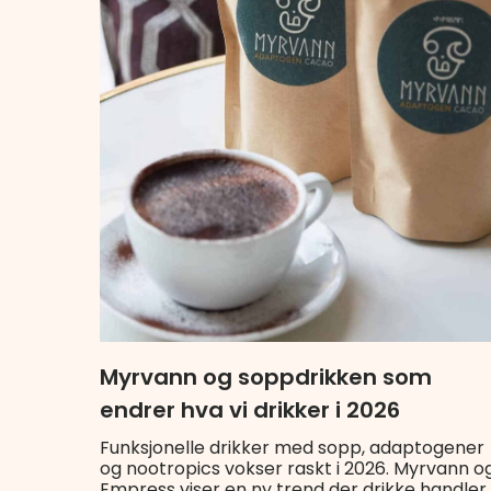
Myrvann og soppdrikken som
endrer hva vi drikker i 2026
Funksjonelle drikker med sopp, adaptogener
og nootropics vokser raskt i 2026. Myrvann o
Empress viser en ny trend der drikke handler