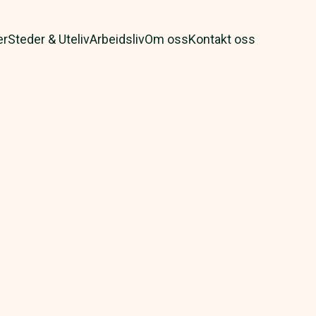
er
Steder & Uteliv
Arbeidsliv
Om oss
Kontakt oss