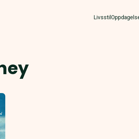
Livsstil
Oppdagels
ney