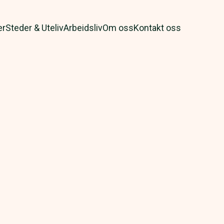
er
Steder & Uteliv
Arbeidsliv
Om oss
Kontakt oss