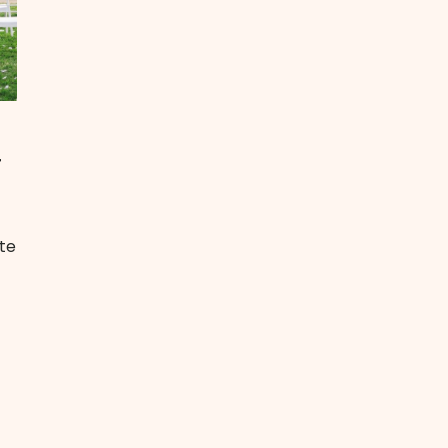
r
rte