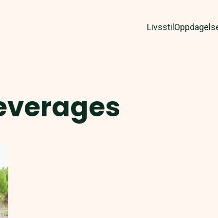
Livsstil
Oppdagels
beverages