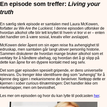
En episode som treffer:
Living your
truth
En særlig sterk episode er samtalen med Laura McKowen,
forfatter av
We Are the Luckiest
. I denne episoden utforsker de
hvordan alkohol ofte blir tett knyttet til hvem vi tror vi er – enten
det handler om å være sosial, kreativ eller avslappet.
McKowen deler åpent om sin egen reise fra avhengighet til
edruskap, men samtalen går langt utover personlig historie.
Sammen diskuterer de hvordan mange bruker alkohol som et
verktøy for å håndtere ubehag, og hvordan det å gi slipp på
dette kan åpne for en dypere kontakt med seg selv.
Det som gjør episoden spesielt gripende, er dens universelle
relevans. Du trenger ikke identifisere deg som “avhengig” for å
kjenne deg igjen i mekanismene de beskriver. Nettopp dette er
kjernen i
sober curious
-tilnærmingen: Det handler ikke om
merkelapper, men om bevissthet.
Les mer om episoden og hvor du kan lytte til podcasten
her
.