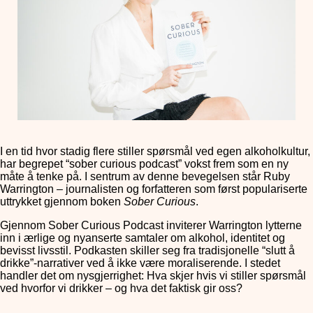
I en tid hvor stadig flere stiller spørsmål ved egen alkoholkultur,
har begrepet “sober curious podcast” vokst frem som en ny
måte å tenke på. I sentrum av denne bevegelsen står Ruby
Warrington – journalisten og forfatteren som først populariserte
uttrykket gjennom boken
Sober Curious
.
Gjennom Sober Curious Podcast inviterer Warrington lytterne
inn i ærlige og nyanserte samtaler om alkohol, identitet og
bevisst livsstil. Podkasten skiller seg fra tradisjonelle “slutt å
drikke”-narrativer ved å ikke være moraliserende. I stedet
handler det om nysgjerrighet: Hva skjer hvis vi stiller spørsmål
ved hvorfor vi drikker – og hva det faktisk gir oss?